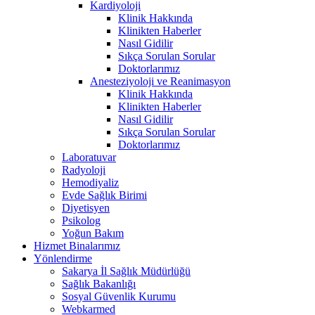
Kardiyoloji
Klinik Hakkında
Klinikten Haberler
Nasıl Gidilir
Sıkça Sorulan Sorular
Doktorlarımız
Anesteziyoloji ve Reanimasyon
Klinik Hakkında
Klinikten Haberler
Nasıl Gidilir
Sıkça Sorulan Sorular
Doktorlarımız
Laboratuvar
Radyoloji
Hemodiyaliz
Evde Sağlık Birimi
Diyetisyen
Psikolog
Yoğun Bakım
Hizmet Binalarımız
Yönlendirme
Sakarya İl Sağlık Müdürlüğü
Sağlık Bakanlığı
Sosyal Güvenlik Kurumu
Webkarmed