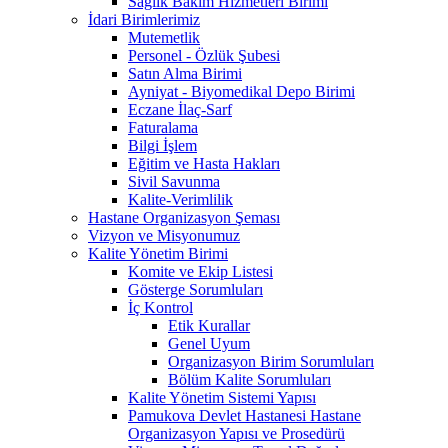
Sağlık Bakım Hizmetleri Birimi
İdari Birimlerimiz
Mutemetlik
Personel - Özlük Şubesi
Satın Alma Birimi
Ayniyat - Biyomedikal Depo Birimi
Eczane İlaç-Sarf
Faturalama
Bilgi İşlem
Eğitim ve Hasta Hakları
Sivil Savunma
Kalite-Verimlilik
Hastane Organizasyon Şeması
Vizyon ve Misyonumuz
Kalite Yönetim Birimi
Komite ve Ekip Listesi
Gösterge Sorumluları
İç Kontrol
Etik Kurallar
Genel Uyum
Organizasyon Birim Sorumluları
Bölüm Kalite Sorumluları
Kalite Yönetim Sistemi Yapısı
Pamukova Devlet Hastanesi Hastane
Organizasyon Yapısı ve Prosedürü