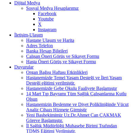
Dijital Medya
Sosyal Medya Hesaplarımız
Facebook
Youtube
X
Instagram
İletişim-Ulaşım
Hastane Ulaşım ve Harita
Adres Telefon
Banka Hesap Bilgileri
Çalışan Öneri Görüş ve Şikayet Formu
Hasta Öneri Görüş ve Şikayet Formu
Duyurular
Organ Bağışı Haftası Etkinlikleri
Hastanemizde Temel Yaşam Desteği ve İleri Yaşam
Desteği eğitimi verilmiştir.
Hastanemizde Gebe Okulu Faaliyete Başlamıştır
14 Mart Tıp Bayramı Tüm Sağlık Çalışanlarına Kutlu
Olsun
Hastanemizin Beslenme ve Diyet Polikliniğinde Vücut
Analiz Cihazı Hizmete Girmiştir
Yeni Başhekimimiz Uz.Dr.Ahmet Can ÇAKMAK
Göreve Başlamıştır.
İl Sağlık Müdürlüğü Muhasebe Birimi Trafından
TDMS Eğitimi Verilmiştir.