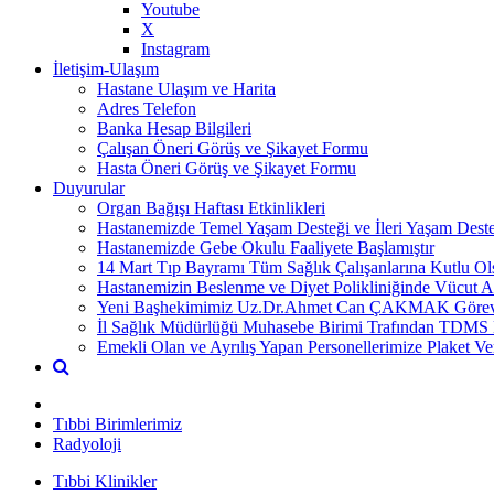
Youtube
X
Instagram
İletişim-Ulaşım
Hastane Ulaşım ve Harita
Adres Telefon
Banka Hesap Bilgileri
Çalışan Öneri Görüş ve Şikayet Formu
Hasta Öneri Görüş ve Şikayet Formu
Duyurular
Organ Bağışı Haftası Etkinlikleri
Hastanemizde Temel Yaşam Desteği ve İleri Yaşam Desteği
Hastanemizde Gebe Okulu Faaliyete Başlamıştır
14 Mart Tıp Bayramı Tüm Sağlık Çalışanlarına Kutlu Ol
Hastanemizin Beslenme ve Diyet Polikliniğinde Vücut An
Yeni Başhekimimiz Uz.Dr.Ahmet Can ÇAKMAK Göreve 
İl Sağlık Müdürlüğü Muhasebe Birimi Trafından TDMS Eğ
Emekli Olan ve Ayrılış Yapan Personellerimize Plaket Ver
Tıbbi Birimlerimiz
Radyoloji
Tıbbi Klinikler