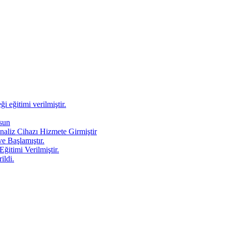
 eğitimi verilmiştir.
sun
aliz Cihazı Hizmete Girmiştir
Başlamıştır.
itimi Verilmiştir.
ildi.