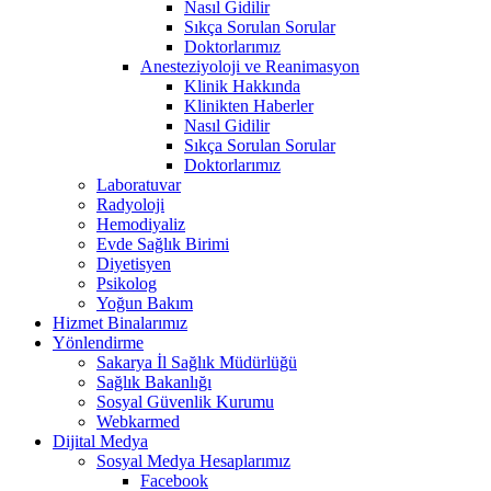
Nasıl Gidilir
Sıkça Sorulan Sorular
Doktorlarımız
Anesteziyoloji ve Reanimasyon
Klinik Hakkında
Klinikten Haberler
Nasıl Gidilir
Sıkça Sorulan Sorular
Doktorlarımız
Laboratuvar
Radyoloji
Hemodiyaliz
Evde Sağlık Birimi
Diyetisyen
Psikolog
Yoğun Bakım
Hizmet Binalarımız
Yönlendirme
Sakarya İl Sağlık Müdürlüğü
Sağlık Bakanlığı
Sosyal Güvenlik Kurumu
Webkarmed
Dijital Medya
Sosyal Medya Hesaplarımız
Facebook