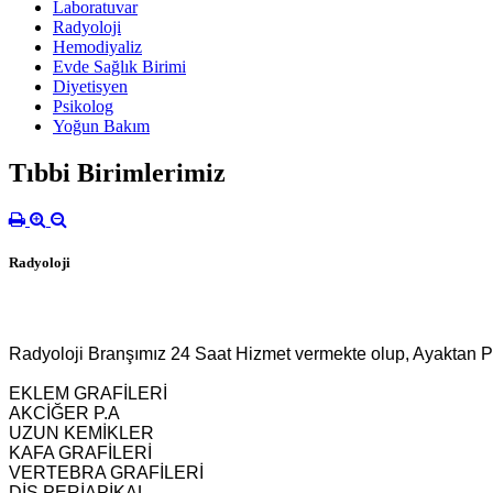
Laboratuvar
Radyoloji
Hemodiyaliz
Evde Sağlık Birimi
Diyetisyen
Psikolog
Yoğun Bakım
Tıbbi Birimlerimiz
Radyoloji
Radyoloji Branşımız 24 Saat Hizmet vermekte olup, Ayaktan Pol
EKLEM GRAFİLERİ
AKCİĞER P.A
UZUN KEMİKLER
KAFA GRAFİLERİ
VERTEBRA GRAFİLERİ
DİŞ PERİAPİKAL