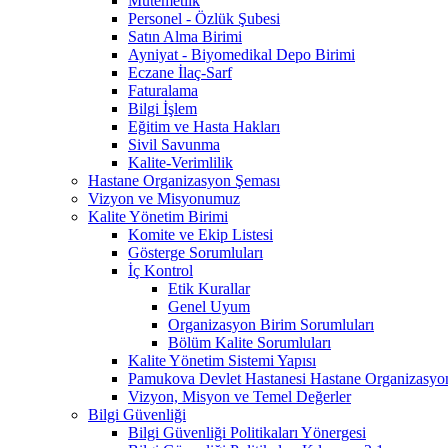
Mutemetlik
Personel - Özlük Şubesi
Satın Alma Birimi
Ayniyat - Biyomedikal Depo Birimi
Eczane İlaç-Sarf
Faturalama
Bilgi İşlem
Eğitim ve Hasta Hakları
Sivil Savunma
Kalite-Verimlilik
Hastane Organizasyon Şeması
Vizyon ve Misyonumuz
Kalite Yönetim Birimi
Komite ve Ekip Listesi
Gösterge Sorumluları
İç Kontrol
Etik Kurallar
Genel Uyum
Organizasyon Birim Sorumluları
Bölüm Kalite Sorumluları
Kalite Yönetim Sistemi Yapısı
Pamukova Devlet Hastanesi Hastane Organizasyon
Vizyon, Misyon ve Temel Değerler
Bilgi Güvenliği
Bilgi Güvenliği Politikaları Yönergesi