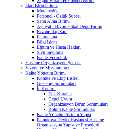
Sağlık Bakım Hizmetleri Birimi
İdari Birimlerimiz
Mutemetlik
Personel - Özlük Şubesi
Satın Alma Birimi
Ayniyat - Biyomedikal Depo Birimi
Eczane İlaç-Sarf
Faturalama
Bilgi İşlem
Eğitim ve Hasta Hakları
Sivil Savunma
Kalite-Verimlilik
Hastane Organizasyon Şeması
Vizyon ve Misyonumuz
Kalite Yönetim Birimi
Komite ve Ekip Listesi
Gösterge Sorumluları
İç Kontrol
Etik Kurallar
Genel Uyum
Organizasyon Birim Sorumluları
Bölüm Kalite Sorumluları
Kalite Yönetim Sistemi Yapısı
Pamukova Devlet Hastanesi Hastane
Organizasyon Yapısı ve Prosedürü