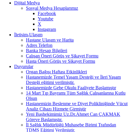
Dijital Medya
Sosyal Medya Hesaplarımız
Facebook
Youtube
X
Instagram
İletişim-Ulaşım
Hastane Ulaşım ve Harita
Adres Telefon
Banka Hesap Bilgileri
Çalışan Öneri Görüş ve Şikayet Formu
Hasta Öneri Görüş ve Şikayet Formu
Duyurular
Organ Bağışı Haftası Etkinlikleri
Hastanemizde Temel Yaşam Desteği ve İleri Yaşam
Desteği eğitimi verilmiştir.
Hastanemizde Gebe Okulu Faaliyete Başlamıştır
14 Mart Tıp Bayramı Tüm Sağlık Çalışanlarına Kutlu
Olsun
Hastanemizin Beslenme ve Diyet Polikliniğinde Vücut
Analiz Cihazı Hizmete Girmiştir
Yeni Başhekimimiz Uz.Dr.Ahmet Can ÇAKMAK
Göreve Başlamıştır.
İl Sağlık Müdürlüğü Muhasebe Birimi Trafından
TDMS Eğitimi Verilmiştir.