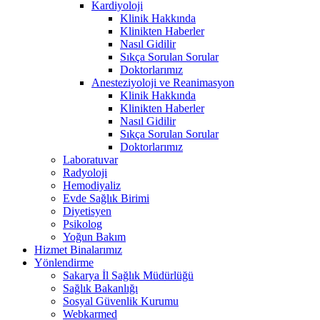
Kardiyoloji
Klinik Hakkında
Klinikten Haberler
Nasıl Gidilir
Sıkça Sorulan Sorular
Doktorlarımız
Anesteziyoloji ve Reanimasyon
Klinik Hakkında
Klinikten Haberler
Nasıl Gidilir
Sıkça Sorulan Sorular
Doktorlarımız
Laboratuvar
Radyoloji
Hemodiyaliz
Evde Sağlık Birimi
Diyetisyen
Psikolog
Yoğun Bakım
Hizmet Binalarımız
Yönlendirme
Sakarya İl Sağlık Müdürlüğü
Sağlık Bakanlığı
Sosyal Güvenlik Kurumu
Webkarmed