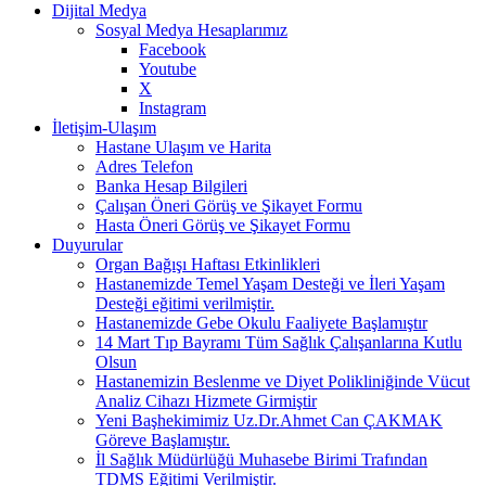
Dijital Medya
Sosyal Medya Hesaplarımız
Facebook
Youtube
X
Instagram
İletişim-Ulaşım
Hastane Ulaşım ve Harita
Adres Telefon
Banka Hesap Bilgileri
Çalışan Öneri Görüş ve Şikayet Formu
Hasta Öneri Görüş ve Şikayet Formu
Duyurular
Organ Bağışı Haftası Etkinlikleri
Hastanemizde Temel Yaşam Desteği ve İleri Yaşam
Desteği eğitimi verilmiştir.
Hastanemizde Gebe Okulu Faaliyete Başlamıştır
14 Mart Tıp Bayramı Tüm Sağlık Çalışanlarına Kutlu
Olsun
Hastanemizin Beslenme ve Diyet Polikliniğinde Vücut
Analiz Cihazı Hizmete Girmiştir
Yeni Başhekimimiz Uz.Dr.Ahmet Can ÇAKMAK
Göreve Başlamıştır.
İl Sağlık Müdürlüğü Muhasebe Birimi Trafından
TDMS Eğitimi Verilmiştir.