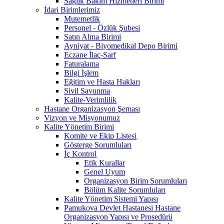
Sağlık Bakım Hizmetleri Birimi
İdari Birimlerimiz
Mutemetlik
Personel - Özlük Şubesi
Satın Alma Birimi
Ayniyat - Biyomedikal Depo Birimi
Eczane İlaç-Sarf
Faturalama
Bilgi İşlem
Eğitim ve Hasta Hakları
Sivil Savunma
Kalite-Verimlilik
Hastane Organizasyon Şeması
Vizyon ve Misyonumuz
Kalite Yönetim Birimi
Komite ve Ekip Listesi
Gösterge Sorumluları
İç Kontrol
Etik Kurallar
Genel Uyum
Organizasyon Birim Sorumluları
Bölüm Kalite Sorumluları
Kalite Yönetim Sistemi Yapısı
Pamukova Devlet Hastanesi Hastane
Organizasyon Yapısı ve Prosedürü