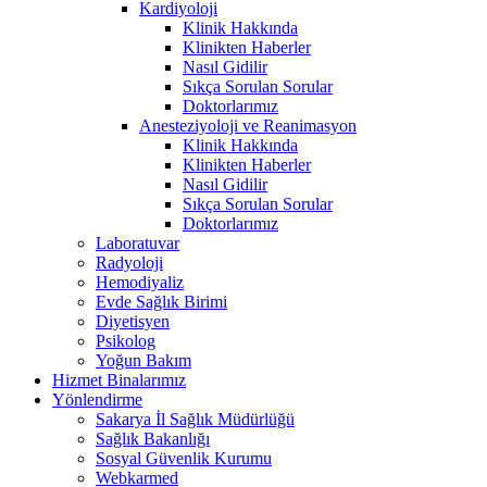
Kardiyoloji
Klinik Hakkında
Klinikten Haberler
Nasıl Gidilir
Sıkça Sorulan Sorular
Doktorlarımız
Anesteziyoloji ve Reanimasyon
Klinik Hakkında
Klinikten Haberler
Nasıl Gidilir
Sıkça Sorulan Sorular
Doktorlarımız
Laboratuvar
Radyoloji
Hemodiyaliz
Evde Sağlık Birimi
Diyetisyen
Psikolog
Yoğun Bakım
Hizmet Binalarımız
Yönlendirme
Sakarya İl Sağlık Müdürlüğü
Sağlık Bakanlığı
Sosyal Güvenlik Kurumu
Webkarmed