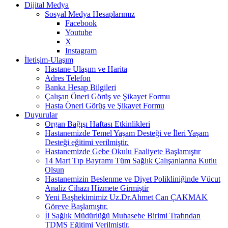
Dijital Medya
Sosyal Medya Hesaplarımız
Facebook
Youtube
X
Instagram
İletişim-Ulaşım
Hastane Ulaşım ve Harita
Adres Telefon
Banka Hesap Bilgileri
Çalışan Öneri Görüş ve Şikayet Formu
Hasta Öneri Görüş ve Şikayet Formu
Duyurular
Organ Bağışı Haftası Etkinlikleri
Hastanemizde Temel Yaşam Desteği ve İleri Yaşam
Desteği eğitimi verilmiştir.
Hastanemizde Gebe Okulu Faaliyete Başlamıştır
14 Mart Tıp Bayramı Tüm Sağlık Çalışanlarına Kutlu
Olsun
Hastanemizin Beslenme ve Diyet Polikliniğinde Vücut
Analiz Cihazı Hizmete Girmiştir
Yeni Başhekimimiz Uz.Dr.Ahmet Can ÇAKMAK
Göreve Başlamıştır.
İl Sağlık Müdürlüğü Muhasebe Birimi Trafından
TDMS Eğitimi Verilmiştir.