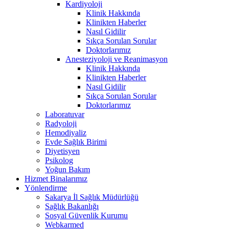
Kardiyoloji
Klinik Hakkında
Klinikten Haberler
Nasıl Gidilir
Sıkça Sorulan Sorular
Doktorlarımız
Anesteziyoloji ve Reanimasyon
Klinik Hakkında
Klinikten Haberler
Nasıl Gidilir
Sıkça Sorulan Sorular
Doktorlarımız
Laboratuvar
Radyoloji
Hemodiyaliz
Evde Sağlık Birimi
Diyetisyen
Psikolog
Yoğun Bakım
Hizmet Binalarımız
Yönlendirme
Sakarya İl Sağlık Müdürlüğü
Sağlık Bakanlığı
Sosyal Güvenlik Kurumu
Webkarmed