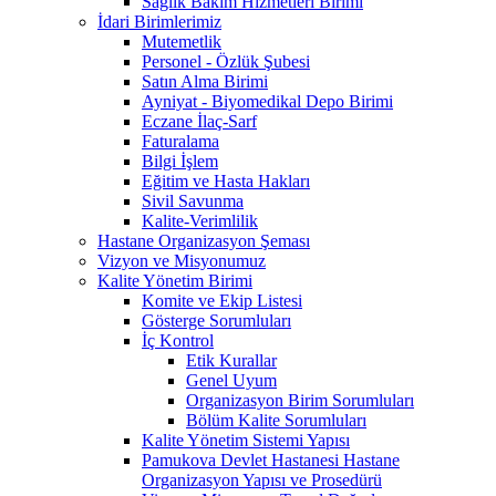
Sağlık Bakım Hizmetleri Birimi
İdari Birimlerimiz
Mutemetlik
Personel - Özlük Şubesi
Satın Alma Birimi
Ayniyat - Biyomedikal Depo Birimi
Eczane İlaç-Sarf
Faturalama
Bilgi İşlem
Eğitim ve Hasta Hakları
Sivil Savunma
Kalite-Verimlilik
Hastane Organizasyon Şeması
Vizyon ve Misyonumuz
Kalite Yönetim Birimi
Komite ve Ekip Listesi
Gösterge Sorumluları
İç Kontrol
Etik Kurallar
Genel Uyum
Organizasyon Birim Sorumluları
Bölüm Kalite Sorumluları
Kalite Yönetim Sistemi Yapısı
Pamukova Devlet Hastanesi Hastane
Organizasyon Yapısı ve Prosedürü